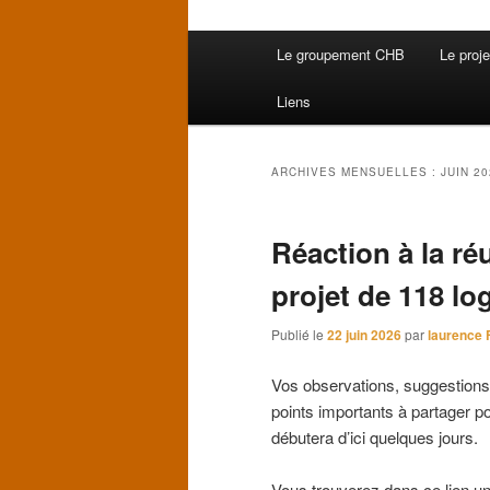
Menu
Le groupement CHB
Le proj
principal
Liens
ARCHIVES MENSUELLES :
JUIN 2
Réaction à la ré
projet de 118 l
Publié le
22 juin 2026
par
laurence 
Vos observations, suggestions
points importants à partager po
débutera d’ici quelques jours.
Vous trouverez dans ce lien une