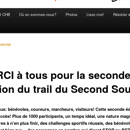
et CHB
Où en sommes-nous?
Photos
Lisez-moi!
Résister 
minchb
CI à tous pour la second
ion du trail du Second Sou
ous: bénévoles, coureurs, marcheurs, visiteurs! Cette seconde éd
uccès! Plus de 1000 participants, un temps idéal, une nature magn
es à n’en plus finir, des challenges sportifs réussis, des bénévol
 et bien sur… des personnes en nombre qui disent STOP au BE