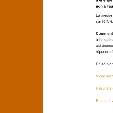
non à l’a
La presse 
sur RTC-L
Comment 
à l’enquêt
est énoncé 
répondre à
En souven
Vidéo sou
Résultats 
Photos à 