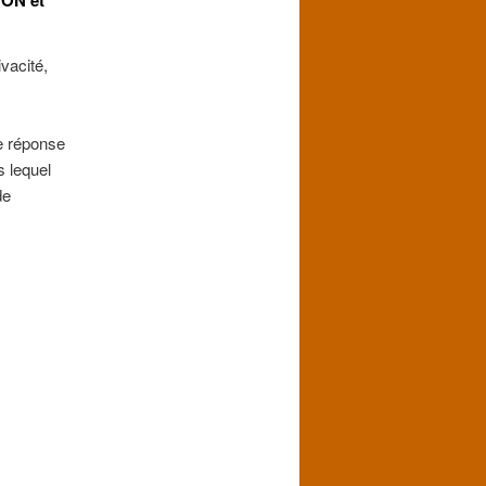
vacité,
e réponse
s lequel
de