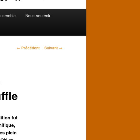
ensemble
Nous soutenir
Navigation
←
Précédent
Suivant
→
des
articles
e
ffle
ition fut
ifique,
es plein
TON et