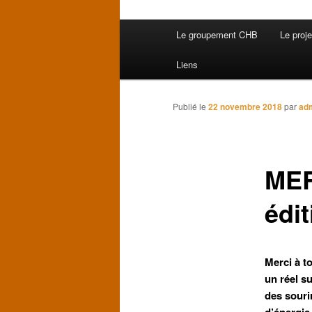
Menu
Le groupement CHB
Le proj
principal
Liens
Publié le
22 novembre 2018
par
ad
MER
édit
Merci à t
un réel s
des sourir
d’énergie